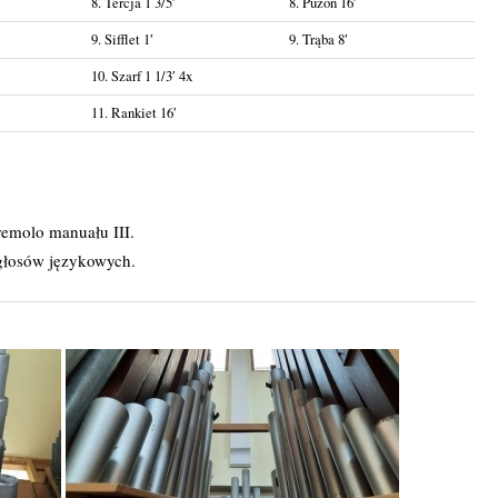
8. Tercja 1 3/5′
8. Puzon 16′
9. Sifflet 1′
9. Trąba 8′
10. Szarf 1 1/3′ 4x
11. Rankiet 16′
remolo manuału III.
 głosów językowych.