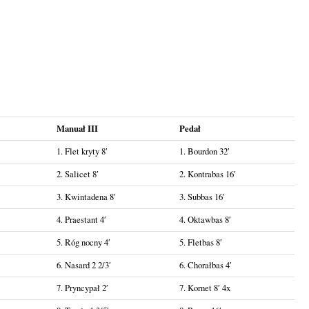
Manuał III
Pedał
1. Flet kryty 8′
1. Bourdon 32′
2. Salicet 8′
2. Kontrabas 16′
3. Kwintadena 8′
3. Subbas 16′
4. Praestant 4′
4. Oktawbas 8′
5. Róg nocny 4′
5. Fletbas 8′
6. Nasard 2 2/3′
6. Chorałbas 4′
7. Pryncypał 2′
7. Kornet 8′ 4x