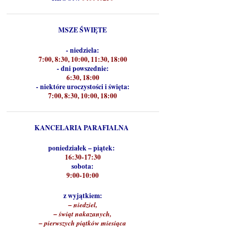
MSZE ŚWIĘTE
- niedziela:
7:00, 8:30, 10:00, 11:30, 18:00
- dni powszednie:
6:30, 18:00
- niektóre uroczystości i święta:
7:00, 8:30, 10:00, 18:00
KANCELARIA PARAFIALNA
poniedziałek – piątek:
16:30-17:30
sobota:
9:00-10:00
z wyjątkiem:
– niedziel,
– świąt nakazanych,
– pierwszych piątków miesiąca