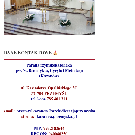
DANE KONTAKTOWE
Parafia rzymskokatolicka
pw. św. Benedykta, Cyryla i Metodego
(Kazanów)
ul. Kazimierza Opalińskiego 3C
37-700 PRZEMYŚL
tel. kom.
785 401 311
email:
przemyslkazanow@archidiecezjaprzemyska.pl
strona:
kazanow.przemyska.pl
NIP:
7952182644
REGON:
040040250