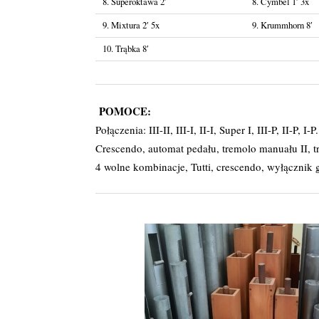
8. Superoktawa 2′
8. Cymbel 1′ 3x
9. Mixtura 2′ 5x
9. Krummhorn 8′
10. Trąbka 8′
POMOCE:
Połączenia: III-II, III-I, II-I, Super I, III-P, II-P, I-P.
Crescendo, automat pedału, tremolo manuału II, t
4 wolne kombinacje, Tutti, crescendo, wyłącznik