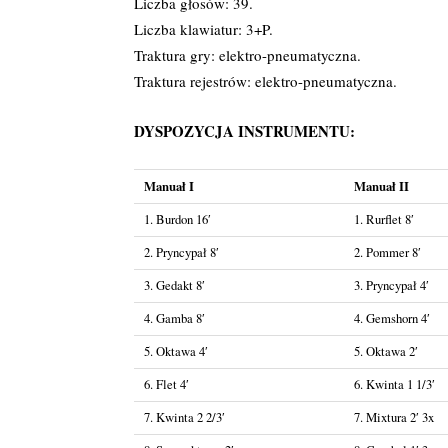
Liczba głosów: 39.
Liczba klawiatur: 3+P.
Traktura gry: elektro-pneumatyczna.
Traktura rejestrów: elektro-pneumatyczna.
DYSPOZYCJA INSTRUMENTU:
Manuał I
Manuał II
1. Burdon 16′
1. Rurflet 8′
2. Pryncypał 8′
2. Pommer 8′
3. Gedakt 8′
3. Pryncypał 4′
4. Gamba 8′
4. Gemshorn 4′
5. Oktawa 4′
5. Oktawa 2′
6. Flet 4′
6. Kwinta 1 1/3′
7. Kwinta 2 2/3′
7. Mixtura 2′ 3x