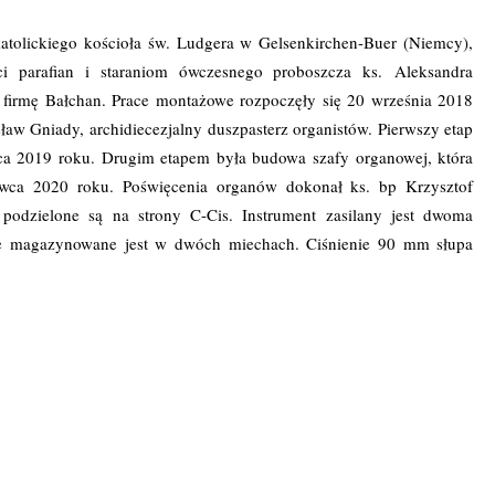
atolickiego kościoła św. Ludgera w Gelsenkirchen-Buer (Niemcy),
ci parafian i staraniom ówczesnego proboszcza ks. Aleksandra
 firmę Bałchan. Prace montażowe rozpoczęły się 20 września 2018
aw Gniady, archidiecezjalny duszpasterz organistów. Pierwszy etap
rca 2019 roku. Drugim etapem była budowa szafy organowej, która
erwca 2020 roku. Poświęcenia organów dokonał ks. bp Krzysztof
podzielone są na strony C-Cis. Instrument zasilany jest dwoma
ze magazynowane jest w dwóch miechach. Ciśnienie 90 mm słupa