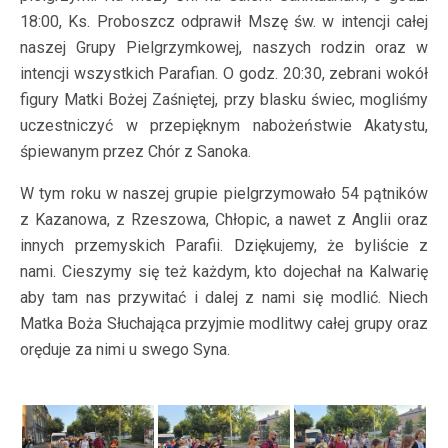
18:00, Ks. Proboszcz odprawił Mszę św. w intencji całej
naszej Grupy Pielgrzymkowej, naszych rodzin oraz w
intencji wszystkich Parafian. O godz. 20:30, zebrani wokół
figury Matki Bożej Zaśniętej, przy blasku świec, mogliśmy
uczestniczyć w przepięknym nabożeństwie Akatystu,
śpiewanym przez Chór z Sanoka.
W tym roku w naszej grupie pielgrzymowało 54 pątników
z Kazanowa, z Rzeszowa, Chłopic, a nawet z Anglii oraz
innych przemyskich Parafii. Dziękujemy, że byliście z
nami. Cieszymy się też każdym, kto dojechał na Kalwarię
aby tam nas przywitać i dalej z nami się modlić. Niech
Matka Boża Słuchająca przyjmie modlitwy całej grupy oraz
oręduje za nimi u swego Syna.