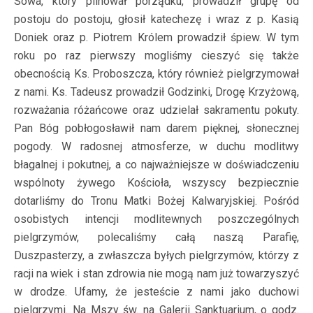
Sowa, który pilnował porządku, prowadził grupę od
postoju do postoju, głosił katechezę i wraz z p. Kasią
Doniek oraz p. Piotrem Królem prowadził śpiew. W tym
roku po raz pierwszy mogliśmy cieszyć się także
obecnością Ks. Proboszcza, który również pielgrzymował
z nami. Ks. Tadeusz prowadził Godzinki, Drogę Krzyżową,
rozważania różańcowe oraz udzielał sakramentu pokuty.
Pan Bóg pobłogosławił nam darem pięknej, słonecznej
pogody. W radosnej atmosferze, w duchu modlitwy
błagalnej i pokutnej, a co najważniejsze w doświadczeniu
wspólnoty żywego Kościoła, wszyscy bezpiecznie
dotarliśmy do Tronu Matki Bożej Kalwaryjskiej. Pośród
osobistych intencji modlitewnych poszczególnych
pielgrzymów, polecaliśmy całą naszą Parafię,
Duszpasterzy, a zwłaszcza byłych pielgrzymów, którzy z
racji na wiek i stan zdrowia nie mogą nam już towarzyszyć
w drodze. Ufamy, że jesteście z nami jako duchowi
pielgrzymi. Na Mszy św. na Galerii Sanktuarium, o godz.