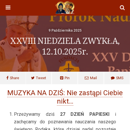
9 Października 2025
XXVIII NIEDZIELA ZWYKŁA,
12.10.2025r.
Share
Tweet
Pin
Mail
SMS
MUZYKA NA DZIŚ: Nie zastąpi Ciebie
nikt…
Przeżywamy dziś
27 DZIEŃ PAPIESKI
i
zachęcamy do poznawania nauczania naszego
świętego Rodaka, które dzisiaj nadal pozostaje