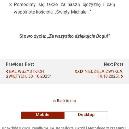
Pomódlmy się także za naszą ojczyznę i całą
wspólnotę kościoła: „Święty Michale…”
Słowo życia:
„Za wszystko dziękujcie Bogu!”
Previous Post
Next Post
BAL WSZYSTKICH
XXIX NIEDZIELA ZWYKŁA,
ŚWIĘTYCH, 30. 10.2025r.
19.10.2025r.
Back to top
Mobile
Desktop
Copyright ©2020. Parafia pw. św. Benedykta, Cyryla i Metodego w Przemyślu